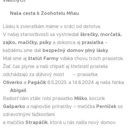
vlastných
. 💖
❤️
Naša cesta k Zoohotelu M
ň
au
Lásku k zvieratkám máme v srdci od detstva.
V našej starostlivosti sa vystriedali
škre
č
ky, mor
č
atá,
zajko, ma
č
i
č
ky, psíky
a dokonca aj
prasiatka
–
každému sme dali
bezpe
č
ný domov plný lásky
.
Mali sme aj
štatút Farmy
vďaka chovu troch prasiatok.
Žiaľ, čas plynie a naši chlpatí aj štetinatí priatelia
odchádzajú za dúhový most 🌈 – prasiatka 🐷🐷
Oliverko
a
Pagá
č
ik
6.5.2023, a 14.6.2024 aj naša fenka
🐶
Abigail
.
Radosť nám stále robí prasiatko
Miško
, kocúrik
Gašparko
a najnovšie prírastky – mačička
Perní
č
ek
so
zdravotnými ťažkosťami
a mačička
Strapá
č
ik
, ktorá u nás našla nový domov.