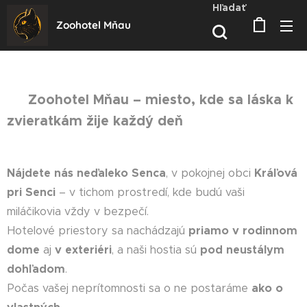
Hľadať
Zoohotel Mňau
🐾
Zoohotel M
ň
au – miesto, kde sa láska k
zvieratkám žije každý de
ň
Nájdete nás ne
ď
aleko Senca
, v pokojnej obci
Krá
ľ
ová
pri Senci
– v tichom prostredí, kde budú vaši
miláčikovia vždy v bezpečí.
Hotelové priestory sa nachádzajú
priamo v rodinnom
dome
aj
v exteriéri
, a naši hostia sú
pod neustálym
doh
ľ
adom
.
Počas vašej neprítomnosti sa o ne postaráme
ako o