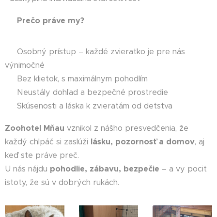
🌟
Pre
č
o práve my?
✅ Osobný prístup – každé zvieratko je pre nás
výnimočné
✅ Bez klietok, s maximálnym pohodlím
✅ Neustály dohľad a bezpečné prostredie
✅ Skúsenosti a láska k zvieratám od detstva
Zoohotel M
ň
au
vznikol z nášho presvedčenia, že
každý chlpáč si zaslúži
lásku, pozornos
ť
a domov
, aj
keď ste práve preč.
U nás nájdu
pohodlie, zábavu, bezpe
č
ie
– a vy pocit
istoty, že sú v dobrých rukách. 🐾