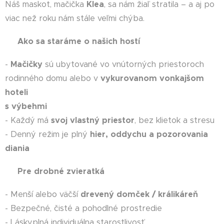
Náš maskot, mačička
Klea
, sa nám žiaľ stratila – a aj po
viac než roku nám stále veľmi chýba. 😿
🏨
Ako sa staráme o našich hostí
-
Ma
č
i
č
ky
sú ubytované vo vnútorných priestoroch
rodinného domu alebo v
vykurovanom vonkajšom
hoteli
s výbehmi
- Každý má
svoj vlastný priestor
, bez klietok a stresu
- Denný režim je plný
hier, oddychu a pozorovania
diania
🐇
Pre drobné zvieratká
- Menší alebo väčší
drevený dom
č
ek / králikáre
ň
- Bezpečné, čisté a pohodlné prostredie
- Láskyplná individuálna starostlivosť