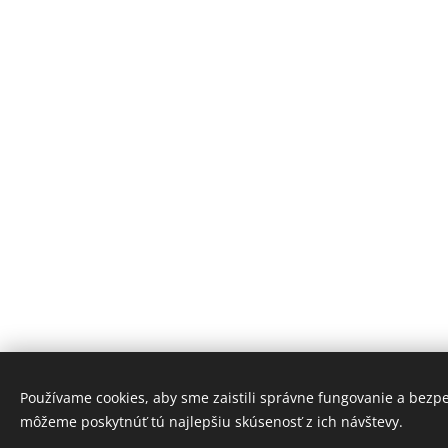
Používame cookies, aby sme zaistili správne fungovanie a bezp
môžeme poskytnúť tú najlepšiu skúsenosť z ich návštevy.