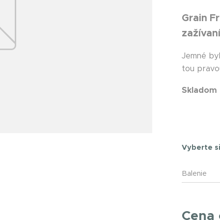
Grain F
zažívan
Jemné byl
tou pravou
Skladom
Dogsche
Vyberte si
Balenie
Cena