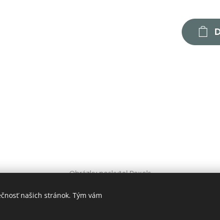
D
Obrázky poskytol
Pexels
Vytvorené službou
Webnode
Cookies
ečnosť našich stránok. Tým vám