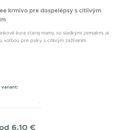
ree krmivo pre dospelépsy s citlivým
ím
inkové kura starej mamy, so sladkými zemiakmi, je
 voľbou pre psíky s citlivým zažívaním.
f
 variant:
 od
6,10
€