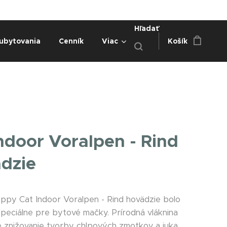
Hľadať
ubytovania
Cenník
Viac
Košík
ndoor Voralpen - Rind
dzie
ppy Cat Indoor Voralpen - Rind hovädzie bolo
špeciálne pre bytové mačky. Prírodná vláknina
 znižovanie tvorby chlpových zmotkov a juka