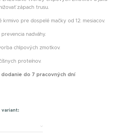
ižovať zápach trusu.
 krmivo pre dospelé mačky od 12. mesiacov.
 prevencia nadváhy.
vorba chlpových zmotkov.
číšnych proteínov.
 dodanie do 7 pracovných dní
t
 variant: