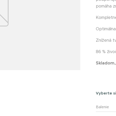
pomáha zn
Kompletné
Optimálna
Znížená t
86 % živo
Skladom,
Happyca
Vyberte si
Balenie