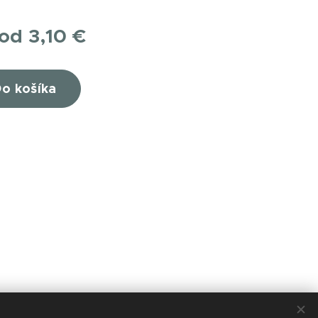
 od
3,10
€
o košíka