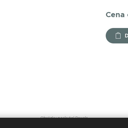
Cena
D
Obrázky poskytol
Pexels
Vytvorené službou
Webnode
Cookies